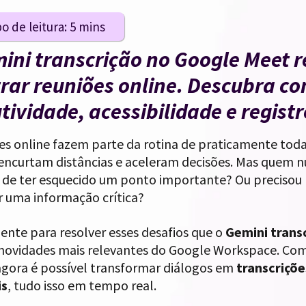
ini transcrição no Google Meet r
trar reuniões online. Descubra c
tividade, acessibilidade e regist
ões online fazem parte da rotina de praticamente tod
 encurtam distâncias e aceleram decisões. Mas quem n
 de ter esquecido um ponto importante? Ou precisou 
r uma informação crítica?
ente para resolver esses desafios que o
Gemini trans
ovidades mais relevantes do Google Workspace. Com a
agora é possível transformar diálogos em
transcriçõ
is
, tudo isso em tempo real.