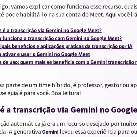
igo, vamos explicar como funciona esse recurso, quais 
 pode habilitá-lo na sua conta do Meet. Aqui você ir
e é a transcrição via Gemini no Google Meet?
 funciona a transcrição com Gemini no Google Meet?
ipais benefícios e aplicações práticas da transcrição por IA
 ativar e usar o Gemini no Google Meet
s de uso: quem mais se beneficia com o Gemini transcrição
az parte de um time híbrido, é professor, gestor ou a
sse guia é para você. Boa leitura!
é a transcrição via Gemini no Googl
ição automática já era um recurso desejado por muito
da IA generativa
levou essa experiência para ou
Gemini