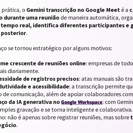
 prática, o
Gemini transcrição no Google Meet
é a
c
do durante uma reunião
de maneira automática, organ
 tempo real, identifica diferentes participantes 
 posterior
.
ço se tornou estratégico por alguns motivos:
me crescente de reuniões online
: empresas de todo
tais diariamente.
ssidade de registros precisos
: atas manuais são tra
utividade e acessibilidade
: a transcrição permite
o de comunicação, além de apoiar colaboradores com d
ço da IA generativa no
: com Gemini
Google Workspace
imples gravação e se torna inteligente e colaborativa.
o: não é apenas sobre registrar reuniões, mas sobre
egócio
.