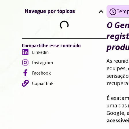
Navegue por tópicos
O Gem
regis
produ
Compartilhe esse conteúdo
Linkedin
As reuni
Instagram
equipes,
Facebook
sensação
recupera
Copiar link
É exatam
uma das n
Google, 
acessíve