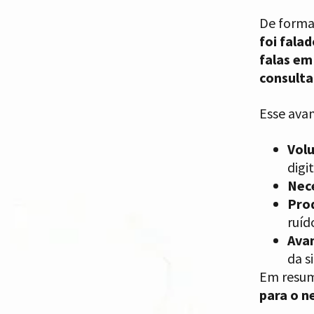
De forma
foi fala
falas em
consulta
Esse avan
Volu
digi
Nece
Prod
ruíd
Avan
da s
Em resum
para o n