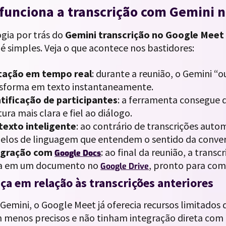
funciona a transcrição com Gemini 
gia por trás do
Gemini transcrição no Google Meet
 é simples. Veja o que acontece nos bastidores:
tação em tempo real
: durante a reunião, o Gemini “o
sforma em texto instantaneamente.
tificação de participantes
: a ferramenta consegue d
itura mais clara e fiel ao diálogo.
texto inteligente
: ao contrário de transcrições auto
los de linguagem que entendem o sentido da convers
egração com
: ao final da reunião, a tran
Google Docs
va em um documento no
, pronto para co
Google Drive
ça em relação às transcrições anteriores
Gemini, o Google Meet já oferecia recursos limitados 
m menos precisos e não tinham integração direta com 