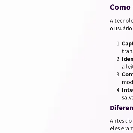
Como 
A tecnolo
o usuário
Cap
tran
Iden
a le
Con
mode
Int
sal
Diferen
Antes do 
eles era