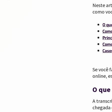
Neste art
como você
O qu
Como
Princ
Como
Caso
Se você f
online, e
O que 
A transcr
chegada 