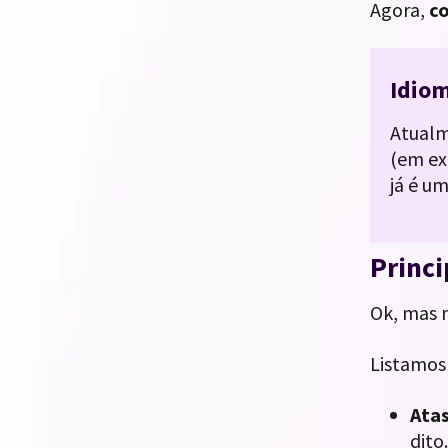
Agora,
co
Idio
Atual
(em ex
já é u
Princi
Ok, mas 
Listamos 
Ata
dito