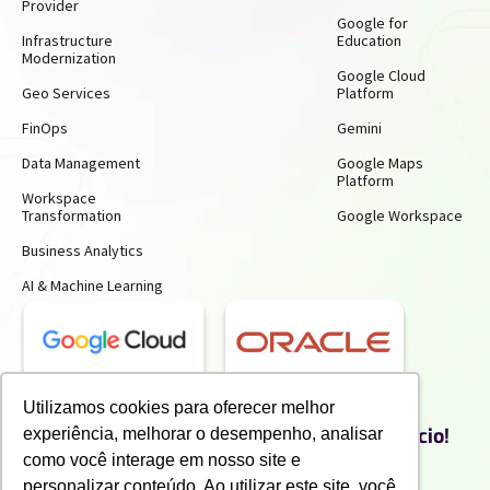
Provider
Google for
Infrastructure
Education
Modernization
Google Cloud
Geo Services
Platform
FinOps
Gemini
Data Management
Google Maps
Platform
Workspace
Transformation
Google Workspace
Business Analytics
AI & Machine Learning
Receba insights gratuitos e gere mais
Utilizamos cookies para oferecer melhor
produtividade e economia para o seu negócio!
experiência, melhorar o desempenho, analisar
Inscreva-se para receber nossos conteúdos exclusivos.
como você interage em nosso site e
personalizar conteúdo. Ao utilizar este site, você