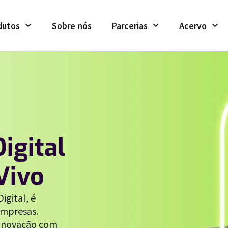
dutos
Sobre nós
Parcerias
Acervo
igital
Vivo
igital, é
mpresas.
 inovação com