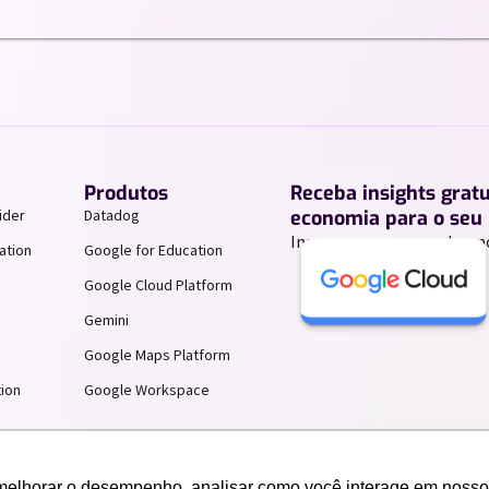
Produtos
Receba insights grat
ider
Datadog
economia para o seu 
Inscreva-se para receber n
ation
Google for Education
Google Cloud Platform
Gemini
Google Maps Platform
ion
Google Workspace
melhorar o desempenho, analisar como você interage em nosso sit