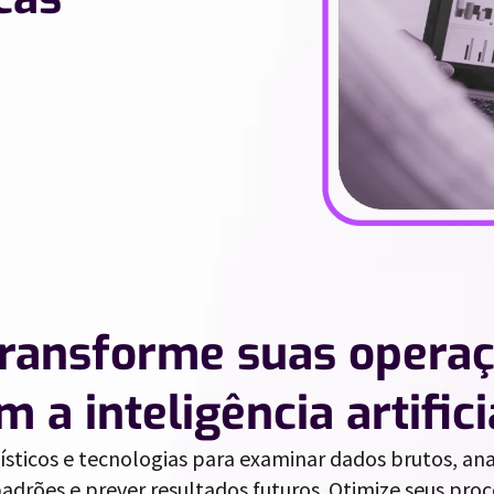
ransforme suas opera
m a inteligência artifici
ísticos e tecnologias para examinar dados brutos, anal
 padrões e prever resultados futuros. Otimize seus pr