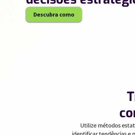
Descubra como
//
T
co
Utilize métodos estat
identificar tendências e