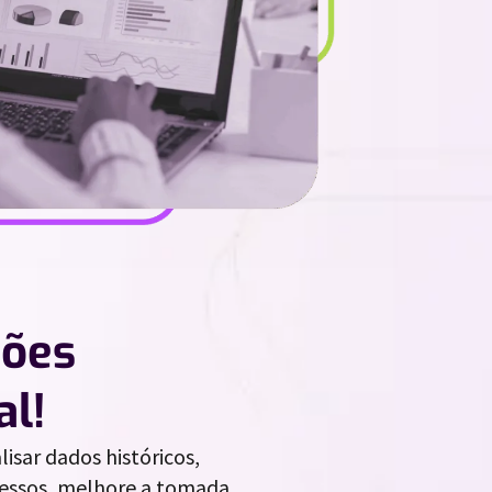
ções
al!
isar dados históricos,
ocessos, melhore a tomada