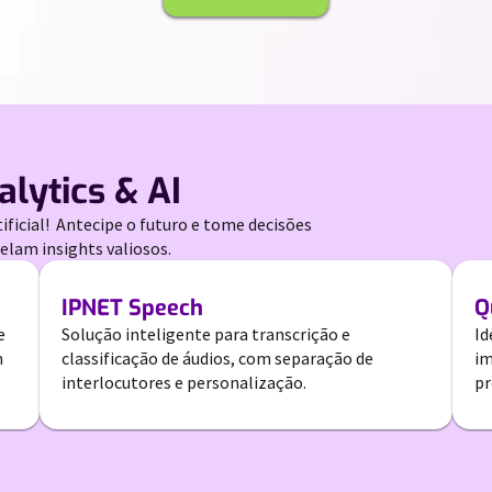
lytics & AI
ficial! Antecipe o futuro e tome decisões
elam insights valiosos.
IPNET Speech
Q
e
Solução inteligente para transcrição e
Id
m
classificação de áudios, com separação de
im
interlocutores e personalização.
pr