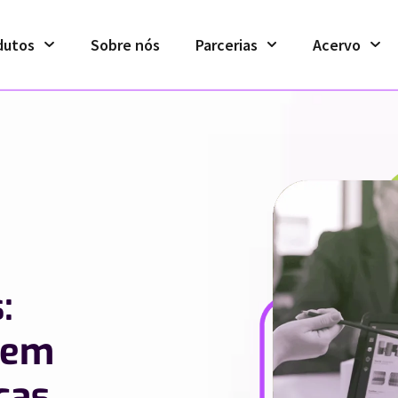
dutos
Sobre nós
Parcerias
Acervo
:
 em
cas