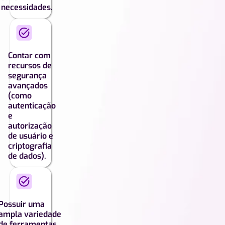
necessidades.
Contar com
recursos de
segurança
avançados
(como
autenticação
e
autorização
de usuário e
criptografia
de dados).
Possuir uma
ampla variedade
de ferramentas