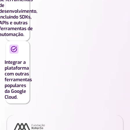
de
desenvolvimento,
incluindo SDKs,
APIs e outras
ferramentas de
automação.
Integrar a
plataforma
com outras
ferramentas
populares
da Google
Cloud.