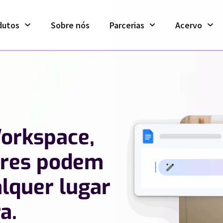
dutos
Sobre nós
Parcerias
Acervo
orkspace,
ores podem
alquer lugar
a.