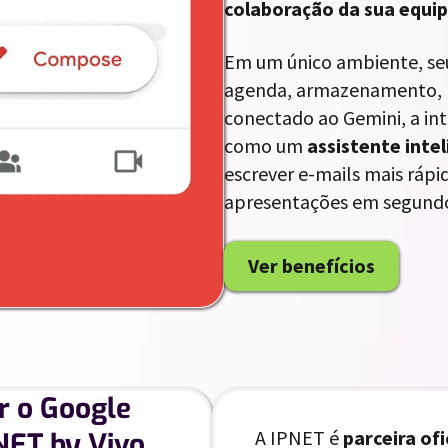
colaboração da sua equi
Em um único ambiente, se
agenda, armazenamento, p
conectado ao Gemini, a int
como um
assistente inte
escrever e-mails mais rápi
apresentações em segund
Ver benefícios
r o Google
A IPNET é
parceira of
NET by Vivo