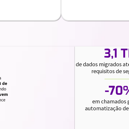
3,1 
de dados migrados at
requisitos de s
a
B de
-70
indo
uvem
nce
em chamados g
automatização de