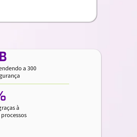
TB
endendo a 300
egurança
%
raças à
 processos