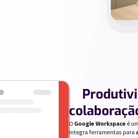
//
Produtiv
colaboraçã
O
Google Workspace
é um
integra ferramentas para
a