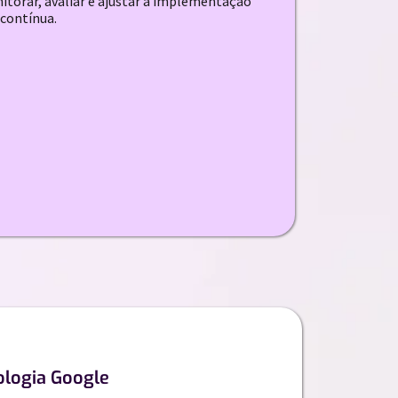
torar, avaliar e ajustar a implementação
contínua.
ologia Google