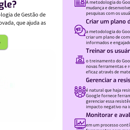
gle?
A metodologia do Goog
mudança e desenvolve 
pesquisas com os usuá
logia de Gestão de
Criar um plano 
vada, que ajuda as
a metodologia do Goo
criar um plano de com
o
informados e engajad
Treinar os usuá
o treinamento do Goog
novas ferramentas e 
eficaz através de mat
Gerenciar a res
é natural que haja re
Google fornece ferram
gerenciar essa resist
impacto negativo na
Monitorar e aval
em um processo contí