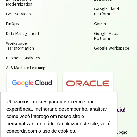
Modernization
Google Cloud
Geo Services
Platform
FinOps
Gemini
Data Management
Google Maps
Platform
Workspace
Transformation
Google Workspace
Business Analytics
AI & Machine Learning
Receba insights gratuitos e gere mais
Utilizamos cookies para oferecer melhor
produtividade e economia para o seu negócio!
experiência, melhorar o desempenho, analisar
Inscreva-se para receber nossos conteúdos exclusivos.
como você interage em nosso site e
personalizar conteúdo. Ao utilizar este site, você
concorda com o uso de cookies.
Termos de uso e Politicas de Privacidade
Politicas Anticorrupção