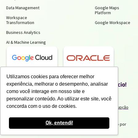
Data Management
Google Maps
Platform
Workspace
Transformation
Google Workspace
Business Analytics
AI & Machine Learning
Receba insights gratuitos e gere mais
Utilizamos cookies para oferecer melhor
produtividade e economia para o seu negócio!
experiência, melhorar o desempenho, analisar
Inscreva-se para receber nossos conteúdos exclusivos.
como você interage em nosso site e
personalizar conteúdo. Ao utilizar este site, você
concorda com o uso de cookies.
Termos de uso e Politicas de Privacidade
Politicas Anticorrupção
Portal do Cliente
Canal de Denuncia
Trabalhe Conosco
Ok, entendi!
2025 IPNET by Vivo
. Todos os direitos reservados. Criado por
Innuvem Consultoria