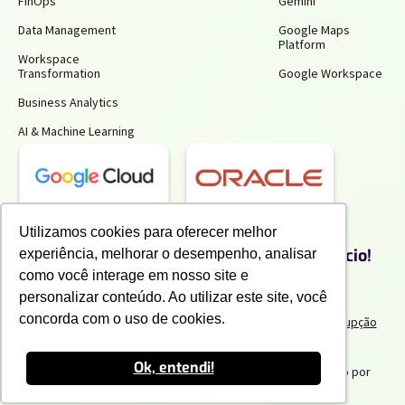
FinOps
Gemini
Data Management
Google Maps
Platform
Workspace
Transformation
Google Workspace
Business Analytics
AI & Machine Learning
Receba insights gratuitos e gere mais
Utilizamos cookies para oferecer melhor
produtividade e economia para o seu negócio!
experiência, melhorar o desempenho, analisar
Inscreva-se para receber nossos conteúdos exclusivos.
como você interage em nosso site e
personalizar conteúdo. Ao utilizar este site, você
concorda com o uso de cookies.
Termos de uso e Politicas de Privacidade
Politicas Anticorrupção
Portal do Cliente
Canal de Denuncia
Trabalhe Conosco
Ok, entendi!
2025 IPNET by Vivo
. Todos os direitos reservados. Criado por
Innuvem Consultoria