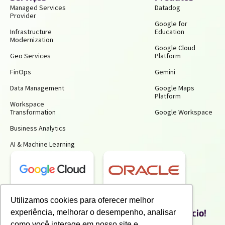
Managed Services
Datadog
Provider
Google for
Infrastructure
Education
Modernization
Google Cloud
Geo Services
Platform
FinOps
Gemini
Data Management
Google Maps
Platform
Workspace
Transformation
Google Workspace
Business Analytics
AI & Machine Learning
Receba insights gratuitos e gere mais
Utilizamos cookies para oferecer melhor
produtividade e economia para o seu negócio!
experiência, melhorar o desempenho, analisar
Inscreva-se para receber nossos conteúdos exclusivos.
como você interage em nosso site e