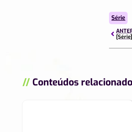
Série
ANTE
[Série
//
Conteúdos relacionad