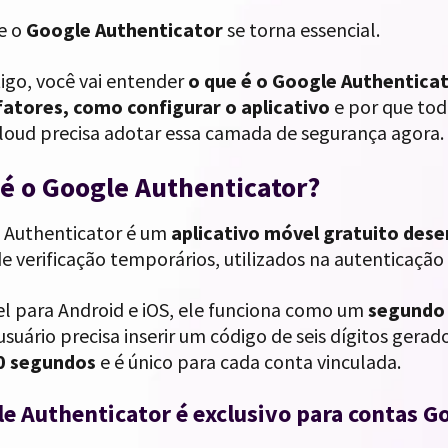
ue o
Google Authenticator
se torna essencial.
igo, você vai entender
o que é o Google Authentica
fatores, como configurar o aplicativo
e por que to
loud precisa adotar essa camada de segurança agora.
é o Google Authenticator?
 Authenticator é um
aplicativo móvel gratuito des
e verificação temporários, utilizados na autenticação
el para Android e iOS, ele funciona como um
segundo 
usuário precisa inserir um código de seis dígitos gerad
0 segundos
e é único para cada conta vinculada.
e Authenticator é exclusivo para contas G