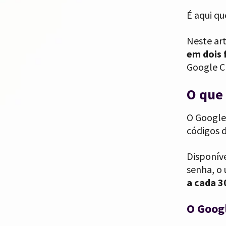
É aqui q
Neste art
em dois 
Google C
O que 
O Google
códigos d
Disponív
senha, o 
a cada 3
O Googl