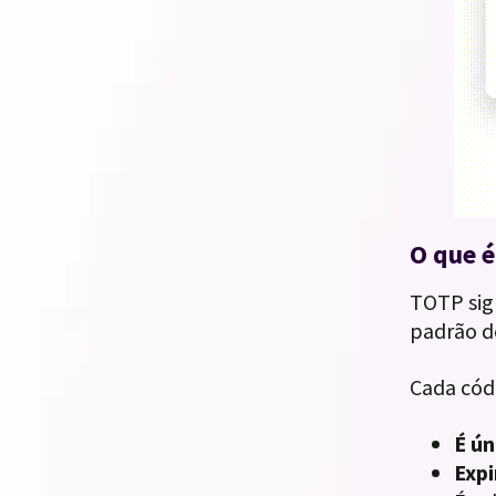
O que 
TOTP sig
padrão d
Cada códi
É ú
Exp