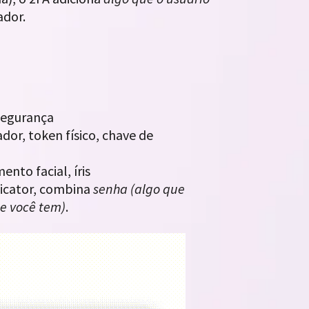
ador.
segurança
or, token físico, chave de
nto facial, íris
ticator, combina
senha (algo que
ue você tem)
.