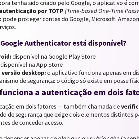
ora tenha sido criado pelo Google, o aplicativo é c
 autenticação por TOTP
(Time-based One-Time Pass
o pode proteger contas do Google, Microsoft, Amazon,
rviços.
Google Authenticator está disponível?
oid:
disponível na Google Play Store
disponível na App Store
 versão desktop:
o aplicativo funciona apenas em di
nismo de segurança: o código só existe em posse físi
unciona a autenticação em dois fato
icação em dois fatores — também chamada de
verifi
o de segurança que exige dois elementos distintos p
ntes de conceder acesso.
e depender apenas de
algo que o usuário sabe
(a senh