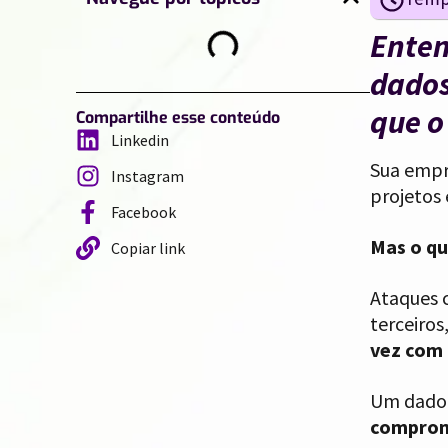
Enten
dados
que o
Compartilhe esse conteúdo
Linkedin
Sua empr
Instagram
projetos
Facebook
Mas o qu
Copiar link
Ataques 
terceiros
vez com 
Um dado 
comprome