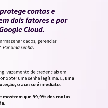
protege contas e
m dois fatores e por
 Google Cloud.
 armazenar dados, gerenciar
o?
Por uma senha
.
ing, vazamento de credenciais em
sor obter uma senha legítima. E,
uma
teção, o acesso é imediato
.
le mostram que 99,9% das contas
da
.