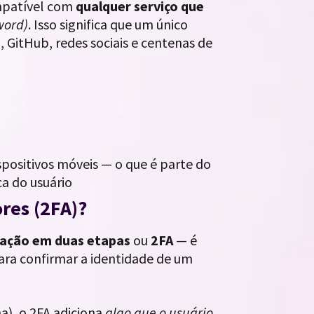
ompatível com
qualquer serviço que
word)
. Isso significa que um único
 GitHub, redes sociais e centenas de
spositivos móveis — o que é parte do
ca do usuário
res (2FA)?
cação em duas etapas
ou
2FA
— é
ara confirmar a identidade de um
a), o 2FA adiciona
algo que o usuário