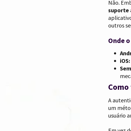
Não. Emb
suporte
aplicativ
outros se
Onde o 
Andr
iOS:
Sem
meca
Como f
A autent
um métod
usuário a
Em vez d