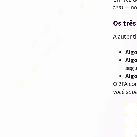
tem
— no
Os três
A autenti
Algo
Algo
seg
Algo
O 2FA co
você sab