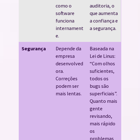
como o
auditoria, o
software
que aumenta
funciona
a confiança e
internament
a segurança.
e.
Segurança
Depende da
Baseada na
empresa
Lei de Linus:
desenvolved
“Com olhos
ora.
suficientes,
Correções
todos os
podem ser
bugs são
mais lentas.
superficiais”.
Quanto mais
gente
revisando,
mais rápido
os
problemas