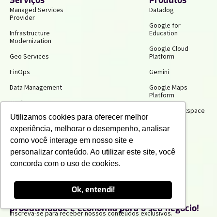
Serviços
Produtos
Managed Services
Datadog
Provider
Google for
Infrastructure
Education
Modernization
Google Cloud
Geo Services
Platform
FinOps
Gemini
Data Management
Google Maps
Platform
Workspace
Transformation
Google Workspace
Utilizamos cookies para oferecer melhor
Business Analytics
experiência, melhorar o desempenho, analisar
como você interage em nosso site e
AI & Machine Learning
personalizar conteúdo. Ao utilizar este site, você
concorda com o uso de cookies.
Ok, entendi!
Receba insights gratuitos e gere mais
produtividade e economia para o seu negócio!
Inscreva-se para receber nossos conteúdos exclusivos.