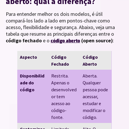
aberto: qual a diferença?
Para entender melhor os dois modelos, é útil
compará-los lado a lado em pontos-chave como
acesso, flexibilidade e segurança. Abaixo, veja uma
tabela que resume as principais diferenças entre o
código fechado
e o
(open source)
:
código aberto
Aspecto
Código
Código
Fechado
Aberto
Disponibilid
Restrita.
Aberta.
ade do
Apenas o
Qualquer
código
desenvolved
pessoa pode
or tem
acessar,
acesso ao
estudar e
código-
modificar o
fonte.
código.
Customizaç
Limitada.
Alta. O