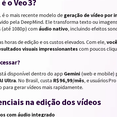
 é o Veo 3?
1
é o mais recente modelo de
geração de vídeo por int
vido pela DeepMind. Ele transforma texto ou imagens 
 (até 1080p) com
áudio nativo
, incluindo efeitos son
s horas de edição e os custos elevados. Com ele,
você
sultados visuais impressionantes
com poucos cliqu
cessar?
está disponível dentro do app
Gemini
(web e mobile) 
AI Ultra
. No Brasil, custa
R$ 96,99/mês
, e usuários P
o para gerar vídeos mais rapidamente.
enciais na edição dos vídeos
eos com áudio integrado