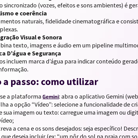
o sincronizado (vozes, efeitos e sons ambientes) é 
lismo e coerência
mentos naturais, fidelidade cinematográfica e consi
plexas.
gração Visual e Sonora
ina texto, imagens e áudio em um pipeline multimod
ca D’água e Segurança
os incluem marca d’água para indicar conteúdo gerado
nformação.
 a passo: como utilizar
se a plataforma
: abra o aplicativo Gemini (we
Gemini
lha a opção “Vídeo”: selecione a funcionalidade de cr
e sua imagem ou texto: carregue uma imagem ou digite
vídeo;
reva a cena e os sons desejados: seja específico! Descr
 que deseja incluir (ex: “um pôr do sol na praia com s