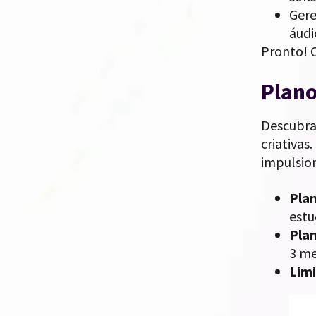
Gere
áudi
Pronto! O
Plano
Descubra 
criativas
impulsion
Pla
estu
Plan
3 me
Limi