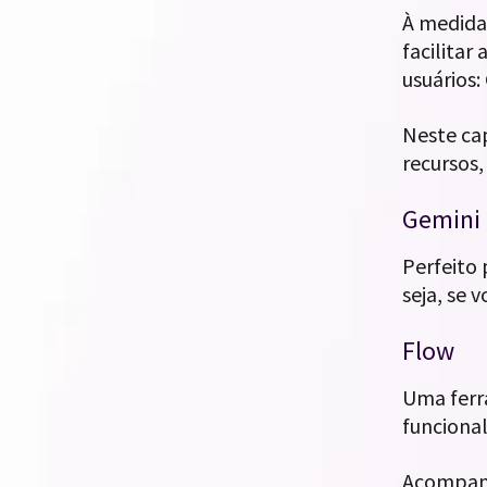
À medida 
facilitar
usuários:
Neste ca
recursos,
Gemini 
Perfeito 
seja, se 
Flow
Uma ferr
funcional
Acompanhe