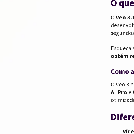
O que
O
Veo 3.
desenvol
segundos
Esqueça a
obtém re
Como a
O Veo 3 
AI Pro
e
otimizad
Difer
Víd