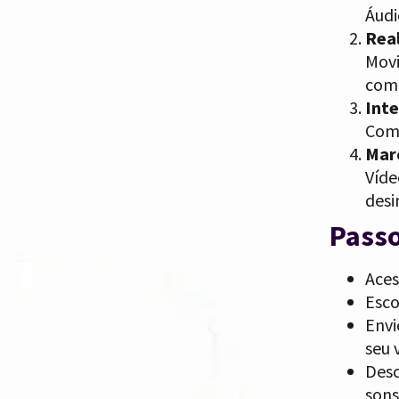
Áudi
Rea
Movi
com
Inte
Comb
Mar
Víde
desi
Passo
Aces
Esco
Envi
seu 
Desc
sons