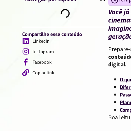
Você já
cinemat
imagino
Compartilhe esse conteúdo
geração
Linkedin
Prepare-
Instagram
conteúd
Facebook
digital.
Copiar link
O qu
Difer
Passo
Plan
Comp
Boa leitu