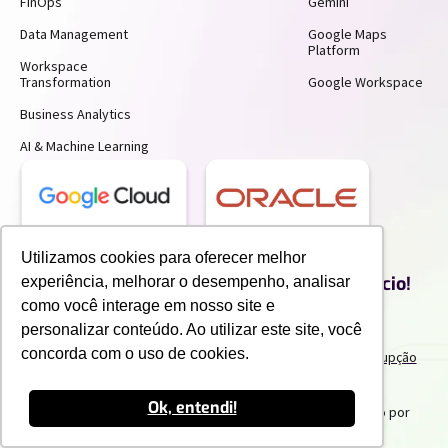
FinOps
Gemini
Data Management
Google Maps
Platform
Workspace
Transformation
Google Workspace
Business Analytics
AI & Machine Learning
Receba insights gratuitos e gere mais
Utilizamos cookies para oferecer melhor
produtividade e economia para o seu negócio!
experiência, melhorar o desempenho, analisar
Inscreva-se para receber nossos conteúdos exclusivos.
como você interage em nosso site e
personalizar conteúdo. Ao utilizar este site, você
concorda com o uso de cookies.
Termos de uso e Politicas de Privacidade
Politicas Anticorrupção
Portal do Cliente
Canal de Denuncia
Trabalhe Conosco
Ok, entendi!
2025 IPNET by Vivo
. Todos os direitos reservados. Criado por
Innuvem Consultoria