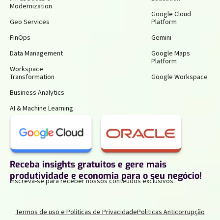
Modernization
Google Cloud
Geo Services
Platform
FinOps
Gemini
Data Management
Google Maps
Platform
Workspace
Transformation
Google Workspace
Business Analytics
AI & Machine Learning
Receba insights gratuitos e gere mais
produtividade e economia para o seu negócio!
Inscreva-se para receber nossos conteúdos exclusivos.
Termos de uso e Politicas de Privacidade
Politicas Anticorrupção