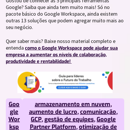
Gostou de conhecer as 5 principais ferramentas
Google? Saiba que ainda tem muito mais! Só no
pacote básico do Google Workspace, ainda existem
outras 13 soluções que podem agregar muito mais ao
seu negócio.
Quer saber mais? Baixe nosso material completo e
entenda
como o Google Workspace pode ajudar sua
empresa a aumentar os níveis de colaboração,
produtividade e rentabilidade!
Goo
armazenamento em nuvem
,
gle
aumento de lucro
,
comunicação
,
Wor
GCP
,
gestão de equipes
,
Google
ksp
Partner Platform
,
otimização de