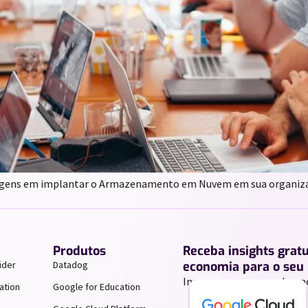
tagens em implantar o Armazenamento em Nuvem em sua organiz
Produtos
Receba insights grat
ider
Datadog
economia para o seu 
Inscreva-se para receber n
ation
Google for Education