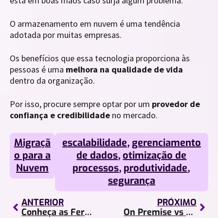
está em boas mãos caso surja algum problema.
O armazenamento em nuvem é uma tendência
adotada por muitas empresas.
Os benefícios que essa tecnologia proporciona às
pessoas é uma
melhora na qualidade de vida
dentro da organização.
Por isso, procure sempre optar por um
provedor de
confiança e credibilidade
no mercado.
Migraçã
escalabilidade
,
gerenciamento
o para a
de dados
,
otimização de
Nuvem
processos
,
produtividade
,
segurança
ANTERIOR
PRÓXIMO
Conheça as Ferramentas do Google Workspace para o Marketing Digital
On Premise vs Cloud Computing: qual a melhor escolha?