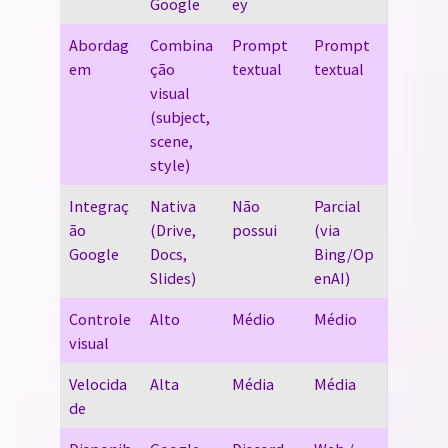
Google
ey
Abordag
Combina
Prompt
Prompt
em
ção
textual
textual
visual
(subject,
scene,
style)
Integraç
Nativa
Não
Parcial
ão
(Drive,
possui
(via
Google
Docs,
Bing/Op
Slides)
enAI)
Controle
Alto
Médio
Médio
visual
Velocida
Alta
Média
Média
de