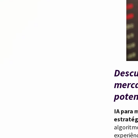
Descu
merca
poten
IA para 
estratég
algoritmo
experiênc