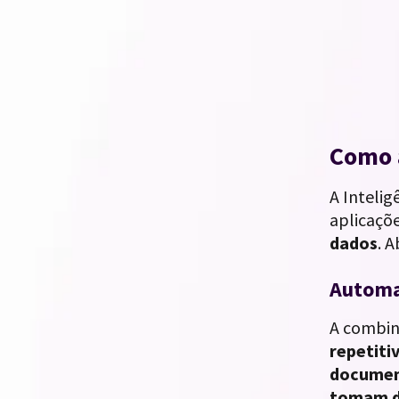
Como a
A Intelig
aplicaçõ
dados
. 
Automa
A combin
repetiti
docume
tomam de