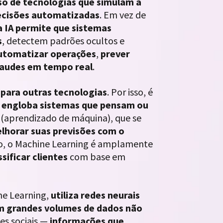
so de tecnologias que simulam a
ecisões automatizadas
. Em vez de
a IA permite que sistemas
s
, detectem padrões ocultos e
utomatizar operações
,
prever
fraudes em tempo real
.
para outras tecnologias
. Por isso, é
ue engloba sistemas que pensam ou
(aprendizado de máquina), que se
lhorar suas previsões com o
ro, o Machine Learning é amplamente
ssificar clientes
com base em
ne Learning,
utiliza redes neurais
m grandes volumes de dados não
es sociais —
informações que