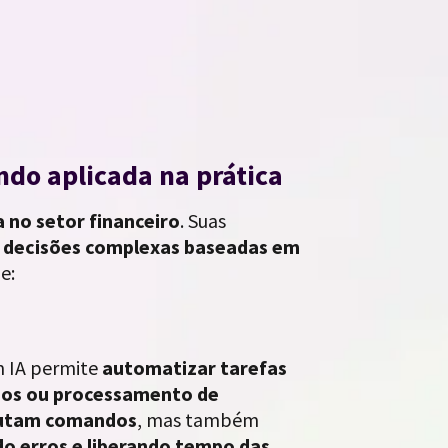
ndo aplicada na prática
a no setor financeiro
. Suas
é decisões complexas baseadas em
e:
m IA permite
automatizar tarefas
rios ou processamento de
utam comandos
, mas também
do erros e liberando tempo das