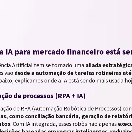
 IA para mercado financeiro está se
ência Artificial tem se tornado uma
aliada estratégic
es vão
desde a automação de tarefas rotineiras at
Abaixo, explicamos onde a IA está sendo mais usada hoj
ção de processos (RPA + IA)
ação de RPA (Automação Robótica de Processos) co
vas, como conciliação bancária, geração de relató
ntos
. Com IA integrada, esses robôs não apenas
exec
cisões baseadas em regras inteligentes
,
reduzin