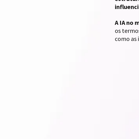
influenc
A IA no 
os termo
como as 