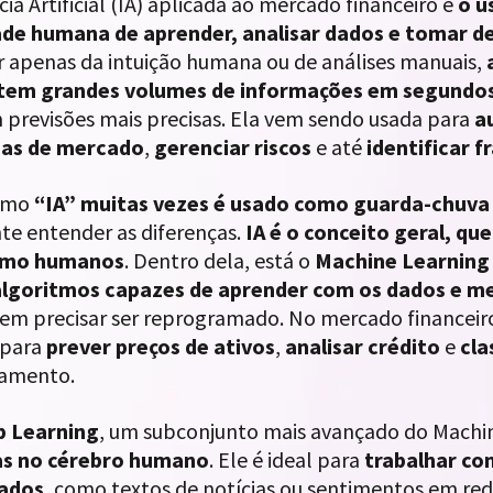
cia Artificial (IA) aplicada ao mercado financeiro é
o u
de humana de aprender, analisar dados e tomar d
 apenas da intuição humana ou de análises manuais,
etem grandes volumes de informações em segundo
 previsões mais precisas. Ela vem sendo usada para
a
ias de mercado
,
gerenciar riscos
e até
identificar 
ermo
“IA” muitas vezes é usado como guarda-chuva 
te entender as diferenças.
IA é o conceito geral, q
omo humanos
. Dentro dela, está o
Machine Learning
lgoritmos capazes de aprender com os dados e me
 sem precisar ser reprogramado. No mercado financei
 para
prever preços de ativos
,
analisar crédito
e
cla
amento.
 Learning
, um subconjunto mais avançado do Machi
as no cérebro humano
. Ele é ideal para
trabalhar co
rados
, como textos de notícias ou sentimentos em red