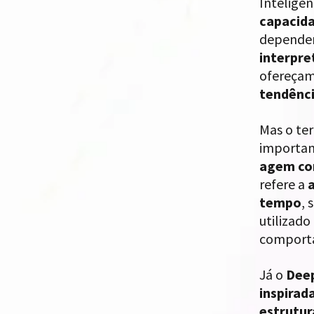
Inteligên
capacida
depender
interpr
ofereçam
tendênc
Mas o t
importan
agem c
refere a
a
tempo
,
utilizado
comport
Já o
Deep
inspirad
estrutu