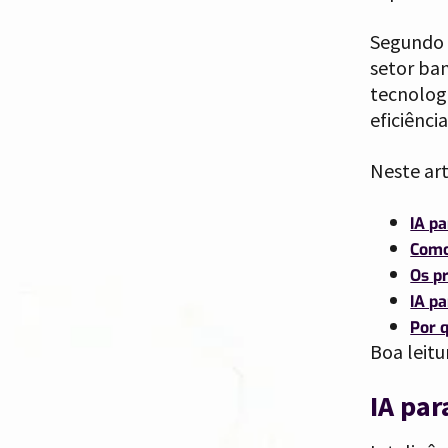
Segundo e
setor ban
tecnolog
eficiênci
Neste art
IA p
Como
Os pr
IA pa
Por 
Boa leitu
IA par