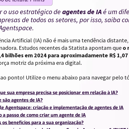
 o uso estratégico de
agentes de IA
é um dife
presas de todos os setores, por isso, saiba c
Agentspace.
ência Artificial (IA) não é mais uma tendência distant
madora. Estudos recentes da Statista apontam que
o 
,4 bilhões em 2024 para aproximadamente R$ 1,07 
rça motriz da próxima era digital.
 ao ponto! Utilize o menu abaixo para navegar pelo tó
que sua empresa precisa se posicionar em relação à IA?
e são agentes de IA?
le Agentspace: criação e implementação de agentes de IA
o a passo de como criar um agente de IA
s os benefícios para a sua organização?