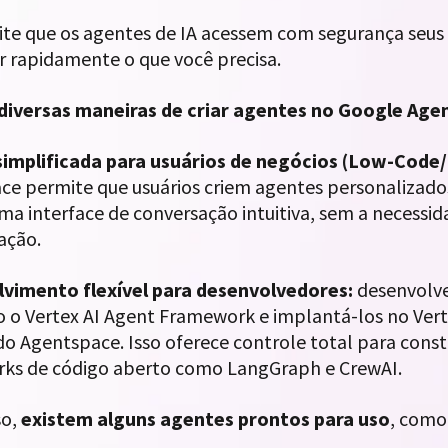
ite que os agentes de IA acessem com segurança seus 
r rapidamente o que você precisa.
diversas maneiras de criar agentes no Google Age
simplificada para usuários de negócios (Low-Cod
ce permite que usuários criem agentes personalizados
ma interface de conversação intuitiva, sem a necess
ação.
vimento flexível para desenvolvedores:
desenvolv
o o Vertex AI Agent Framework e implantá-los no Vert
o Agentspace. Isso oferece controle total para const
ks de código aberto como LangGraph e CrewAI.
so,
existem alguns agentes prontos para uso
, como