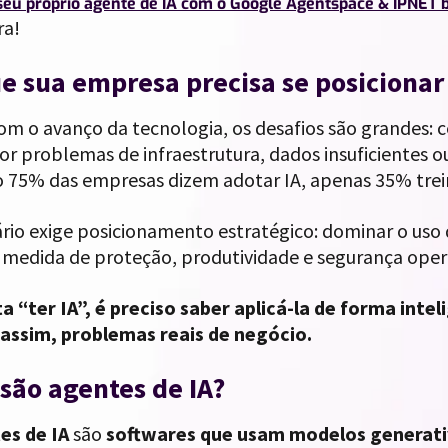
 seu próprio agente de IA com o Google Agentspace & IPNET 
ra!
e sua empresa precisa se posicionar
m o avanço da tecnologia, os desafios são grandes: c
r problemas de infraestrutura, dados insuficientes o
 75% das empresas dizem adotar IA, apenas 35% trei
rio exige posicionamento estratégico: dominar o uso 
medida de proteção, produtividade e segurança oper
a “ter IA”, é preciso saber aplicá-la de forma int
 assim, problemas reais de negócio.
são agentes de IA?
es de IA
são
softwares que usam modelos generat