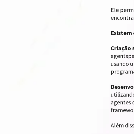
Ele perm
encontra
Existem 
Criação 
agentspa
usando u
program
Desenvol
utilizand
agentes d
framewor
Além dis