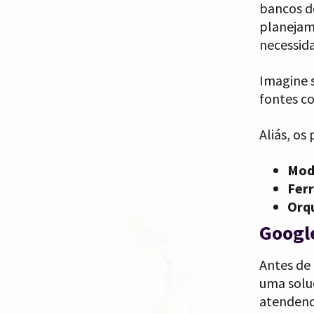
bancos d
planejam
necessid
Imagine s
fontes co
Aliás, os
Mode
Fer
Orq
Googl
Antes de 
uma soluç
atendendo