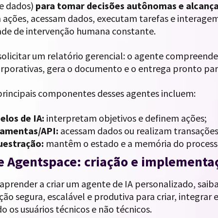
e dados)
para tomar decisões autônomas e alcançar
 ações, acessam dados, executam tarefas e interagem
ade de intervenção humana constante.
olicitar um relatório gerencial: o agente compreend
rporativas, gera o documento e o entrega pronto para
 principais componentes desses agentes incluem:
los de IA:
interpretam objetivos e definem ações;
ramentas/API:
acessam dados ou realizam transações
uestração:
mantêm o estado e a memória do process
e Agentspace: criação e implementaç
aprender a criar um agente de IA personalizado, saib
ão segura, escalável e produtiva para criar, integrar 
 os usuários técnicos e não técnicos.