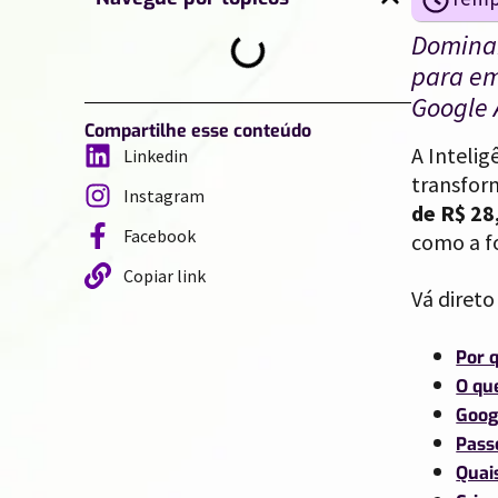
Dominar
para em
Google 
Compartilhe esse conteúdo
A Intelig
Linkedin
transfor
Instagram
de R$ 28
Facebook
como a fo
Copiar link
Vá direto
Por 
O qu
Goog
Pass
Quai