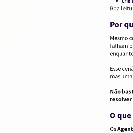
Crie
Boa leitu
Por qu
Mesmo co
falham po
enquanto
Esse cená
mas uma 
Não bast
resolver
O que 
Os
Agent