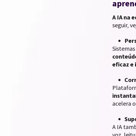
apren
A IA na 
seguir, v
Per
Sistemas
conteúdo
eficaz e 
Cor
Platafo
instant
acelera 
Supo
A IA tam
voz, leit