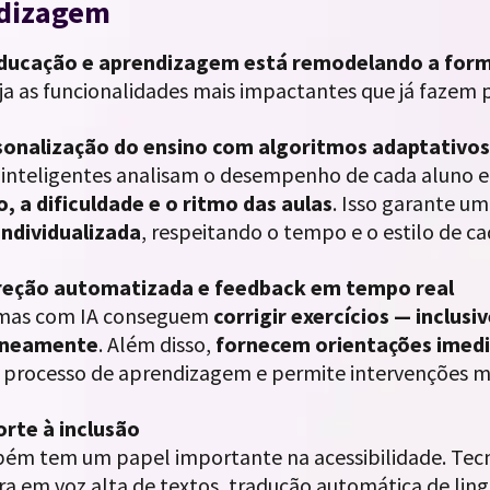
dizagem
educação e aprendizagem está remodelando a form
eja as funcionalidades mais impactantes que já fazem
sonalização do ensino com algoritmos adaptativo
 inteligentes analisam o desempenho de cada aluno 
, a dificuldade e o ritmo das aulas
. Isso garante u
individualizada
, respeitando o tempo e o estilo de c
reção automatizada e feedback em tempo real
rmas com IA conseguem
corrigir exercícios — inclusi
aneamente
. Além disso,
fornecem orientações imed
o processo de aprendizagem e permite intervenções ma
rte à inclusão
bém tem um papel importante na acessibilidade. Te
ura em voz alta de textos, tradução automática de ling