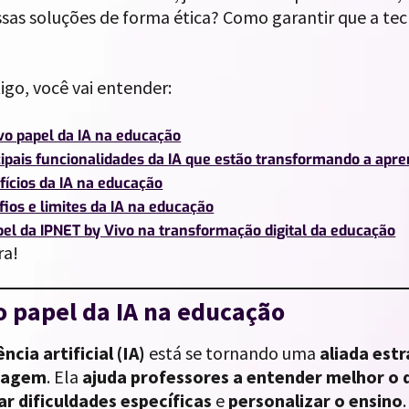
essas soluções de forma ética? Como garantir que a t
igo, você vai entender:
vo papel da IA na educação
cipais funcionalidades da IA que estão transformando a apr
fícios da IA na educação
fios e limites da IA na educação
pel da IPNET by Vivo na transformação digital da educação
ra!
o papel da IA na educação
ência artificial (IA)
está se tornando uma
aliada est
zagem
. Ela
ajuda professores a entender melhor o
ar dificuldades específicas
e
personalizar o ensino
.