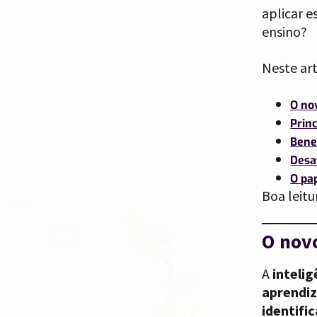
aplicar 
ensino?
Neste art
O no
Prin
Bene
Desa
O pa
Boa leitu
O nov
A
intelig
aprendi
identific