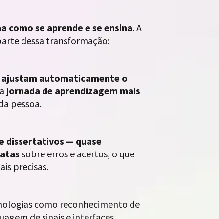
a como se aprende e se ensina
. A
 parte dessa transformação:
s
e
ajustam automaticamente o
ma
jornada de aprendizagem mais
ada pessoa.
ve dissertativos — quase
iatas
sobre erros e acertos, o que
is precisas.
cnologias como reconhecimento de
uagem de sinais e interfaces