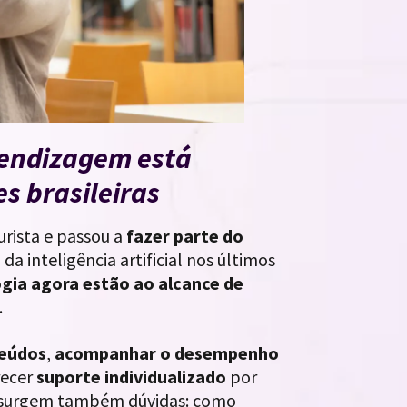
rendizagem está
s brasileiras
urista e passou a
fazer parte do
da inteligência artificial nos últimos
ogia agora estão ao alcance de
.
teúdos
,
acompanhar o desempenho
recer
suporte individualizado
por
s, surgem também dúvidas: como