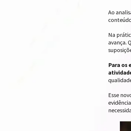
Ao anali
conteúdos
Na prátic
avança. 
suposiçõ
Para os 
atividad
qualidad
Esse nov
evidência
necessida