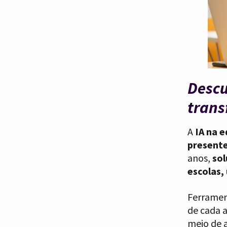
Descu
trans
A
IA na 
presente
anos,
sol
escolas,
Ferramen
de cada 
meio de 