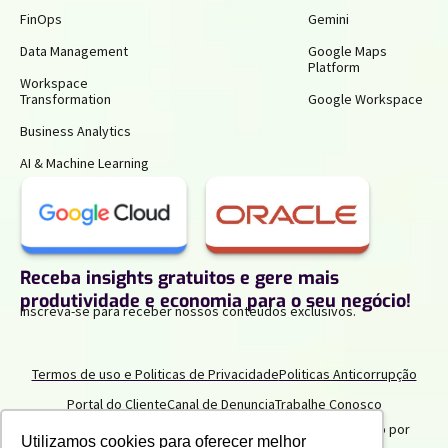
FinOps
Gemini
Data Management
Google Maps
Platform
Workspace
Transformation
Google Workspace
Business Analytics
AI & Machine Learning
Receba insights gratuitos e gere mais
produtividade e economia para o seu negócio!
Inscreva-se para receber nossos conteúdos exclusivos.
Termos de uso e Politicas de Privacidade
Politicas Anticorrupção
Portal do Cliente
Canal de Denuncia
Trabalhe Conosco
2025 IPNET by Vivo
. Todos os direitos reservados. Criado por
Utilizamos cookies para oferecer melhor