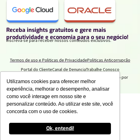
Receba insights gratuitos e gere mais
produtividade e economia para o seu negócio!
Inscreva-se para receber nossos conteúdos exclusivos.
Termos de uso e Politicas de Privacidade
Politicas Anticorrupção
Portal do Cliente
Canal de Denuncia
Trabalhe Conosco
2025 IPNET by Vivo
. Todos os direitos reservados. Criado por
Utilizamos cookies para oferecer melhor
Innuvem Consultoria
experiência, melhorar o desempenho, analisar
como você interage em nosso site e
personalizar conteúdo. Ao utilizar este site, você
concorda com o uso de cookies.
Ok, entendi!