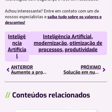
Achou interessante? Entre em contato com um de
nossos especialistas e
saiba tudo sobre os valores e
descontos!
Inteligê
Inteligência Artificial
,
ncia
modernização
,
otimização de
Artificia
processos
,
produtividade
l
ANTERIOR
PRÓXIMO
Aumente a produtividade da sua empresa com os aplicativos certos!
Solução em nuvem ideal para o seu negócio: GCP ou AWS?
//
Conteúdos relacionados