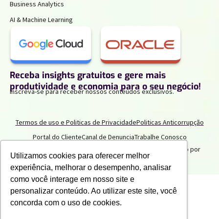
Business Analytics
AI & Machine Learning
Receba insights gratuitos e gere mais
produtividade e economia para o seu negócio!
Inscreva-se para receber nossos conteúdos exclusivos.
Termos de uso e Politicas de Privacidade
Politicas Anticorrupção
Portal do Cliente
Canal de Denuncia
Trabalhe Conosco
2025 IPNET by Vivo
. Todos os direitos reservados. Criado por
Utilizamos cookies para oferecer melhor
Innuvem Consultoria
experiência, melhorar o desempenho, analisar
como você interage em nosso site e
personalizar conteúdo. Ao utilizar este site, você
concorda com o uso de cookies.