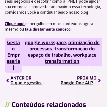
seus negócios e descobrir como a IPNET pode ajudar
sua empresa a aproveitar ao máximo essa tecnologia,
convidamos você a continuar lendo nosso blog.
e mergulhe em mais conteúdos agora
Clique aqui
mesmo ou
fale diretamente conosco!
Gestã
google workspace
,
otimização de
o
processos
,
transformação do
Empr
espaço de trabalho
,
workplace
esaria
transformation
l
ANTERIOR
PRÓXIMO
O que é gestão de pessoas e qual sua importância?
Google One AI Premium: o guia para aumentar a sua produtividade com o Gemini!
//
Conteúdos relacionados