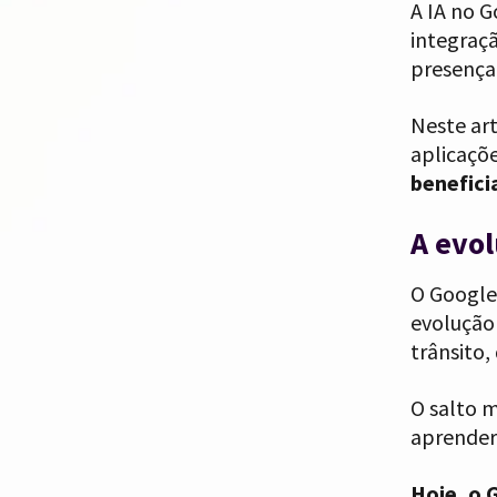
A IA no 
integraç
presença 
Neste art
aplicaçõ
benefici
A evol
O Google
evolução
trânsito,
O salto m
aprender
Hoje, o 