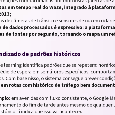
rmações compartilhadas por motoristas (alertas de ac
tas em tempo real do Waze, integrado à plataform
2013;
s de câmeras de trânsito e sensores de rua em cidades
 de dados processados é expressivo: a plataforma
es de fontes por segundo, tornando o mapa um ref
ndizado de padrões históricos
e learning identifica padrões que se repetem: horári
dio de espera em semáforos específicos, comportam
os. Com base nisso, o sistema consegue prever condi
 em rotas com histórico de tráfego bem documen
mplo:
em avenidas com fluxo consistente, o Google M
onamento do fim de tarde antes mesmo de qualquer usu
stórico já indica que isso vai acontecer.