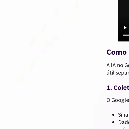
Como a
A IA no 
útil sepa
1. Col
O Google
Sina
Dado