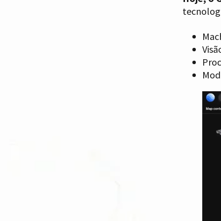
tecnolog
Mach
Visã
Proc
Mode