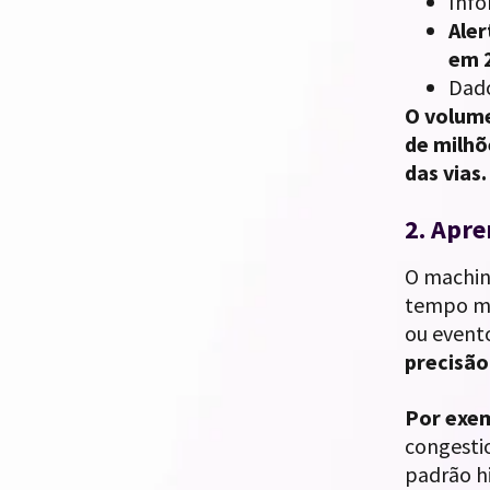
Info
Aler
em 
Dado
O volume
de milhõ
das vias.
2. Apre
O machin
tempo mé
ou event
precisão
Por exe
congesti
padrão hi