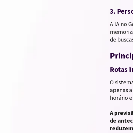
3. Pers
A IA no 
memoriza 
de buscas
Princi
Rotas i
O sistema
apenas a 
horário e
A previs
de ante
reduzem