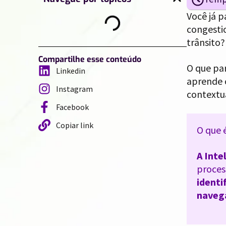
Você já 
congesti
trânsito?
Compartilhe esse conteúdo
O que pa
Linkedin
aprende 
Instagram
contextua
Facebook
Copiar link
O que 
A Inte
proce
identi
naveg