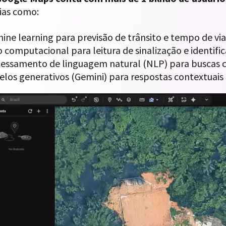
ias como:
ine learning para previsão de trânsito e tempo de vi
o computacional para leitura de sinalização e identif
essamento de linguagem natural (NLP) para buscas c
los generativos (Gemini) para respostas contextuais 