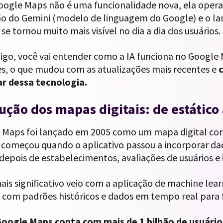
Google Maps não é uma funcionalidade nova, ela oper
ão do Gemini (modelo de linguagem do Google) e o l
se tornou muito mais visível no dia a dia dos usuários.
igo, você vai entender como a IA funciona no Google M
es, o que mudou com as atualizações mais recentes e
ar dessa tecnologia.
ução dos mapas digitais: de estático 
 Maps foi lançado em 2005 como um mapa digital com
 começou quando o aplicativo passou a incorporar da
 depois de estabelecimentos, avaliações de usuários e
ais significativo veio com a aplicação de machine lea
 com padrões históricos e dados em tempo real para f
Google Maps conta com mais de 1 bilhão de usuário