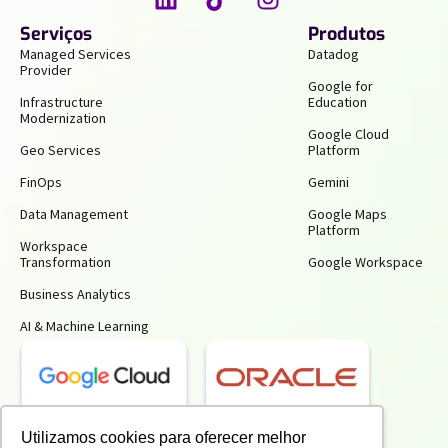
Serviços
Produtos
Managed Services
Datadog
Provider
Google for
Infrastructure
Education
Modernization
Google Cloud
Geo Services
Platform
FinOps
Gemini
Data Management
Google Maps
Platform
Workspace
Transformation
Google Workspace
Business Analytics
AI & Machine Learning
Receba insights gratuitos e gere mais
Utilizamos cookies para oferecer melhor