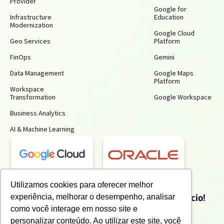
Provider
Google for
Infrastructure
Education
Modernization
Google Cloud
Geo Services
Platform
FinOps
Gemini
Data Management
Google Maps
Platform
Workspace
Transformation
Google Workspace
Business Analytics
AI & Machine Learning
Receba insights gratuitos e gere mais
Utilizamos cookies para oferecer melhor
produtividade e economia para o seu negócio!
experiência, melhorar o desempenho, analisar
Inscreva-se para receber nossos conteúdos exclusivos.
como você interage em nosso site e
personalizar conteúdo. Ao utilizar este site, você