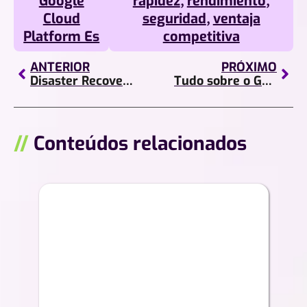
Google
rapidez
,
rendimiento
,
Cloud
seguridad
,
ventaja
Platform Es
competitiva
ANTERIOR
PRÓXIMO
Disaster Recovery: backups e recuperação com mínimo impacto!
Tudo sobre o Google Cloud Platform!
//
Conteúdos relacionados