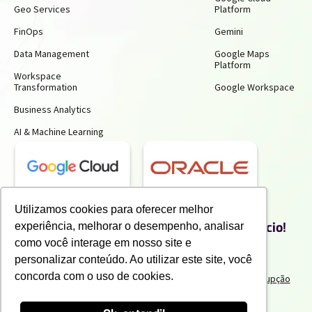
Geo Services
Platform
FinOps
Gemini
Data Management
Google Maps
Platform
Workspace
Transformation
Google Workspace
Business Analytics
AI & Machine Learning
Receba insights gratuitos e gere mais
Utilizamos cookies para oferecer melhor
produtividade e economia para o seu negócio!
experiência, melhorar o desempenho, analisar
Inscreva-se para receber nossos conteúdos exclusivos.
como você interage em nosso site e
personalizar conteúdo. Ao utilizar este site, você
concorda com o uso de cookies.
Termos de uso e Politicas de Privacidade
Politicas Anticorrupção
Portal do Cliente
Canal de Denuncia
Trabalhe Conosco