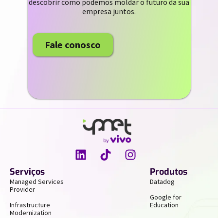
descobrir como podemos moldar o futuro da sua
empresa juntos.
Fale conosco
Serviços
Produtos
Managed Services
Datadog
Provider
Google for
Infrastructure
Education
Modernization