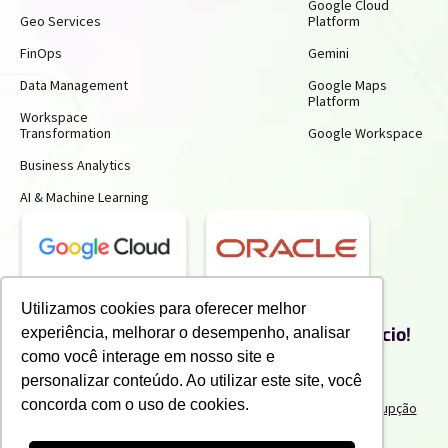
Google Cloud
Geo Services
Platform
FinOps
Gemini
Data Management
Google Maps
Platform
Workspace
Transformation
Google Workspace
Business Analytics
AI & Machine Learning
Receba insights gratuitos e gere mais
Utilizamos cookies para oferecer melhor
produtividade e economia para o seu negócio!
experiência, melhorar o desempenho, analisar
Inscreva-se para receber nossos conteúdos exclusivos.
como você interage em nosso site e
personalizar conteúdo. Ao utilizar este site, você
concorda com o uso de cookies.
Termos de uso e Politicas de Privacidade
Politicas Anticorrupção
Portal do Cliente
Canal de Denuncia
Trabalhe Conosco