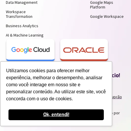
Data Management
Google Maps
Platform
Workspace
Transformation
Google Workspace
Business Analytics
AI & Machine Learning
Receba insights gratuitos e gere mais
Utilizamos cookies para oferecer melhor
produtividade e economia para o seu negócio!
experiência, melhorar o desempenho, analisar
Inscreva-se para receber nossos conteúdos exclusivos.
como você interage em nosso site e
personalizar conteúdo. Ao utilizar este site, você
Termos de uso e Politicas de Privacidade
Politicas Anticorrupção
concorda com o uso de cookies.
Portal do Cliente
Canal de Denuncia
Trabalhe Conosco
2025 IPNET by Vivo
. Todos os direitos reservados. Criado por
Ok, entendi!
Innuvem Consultoria