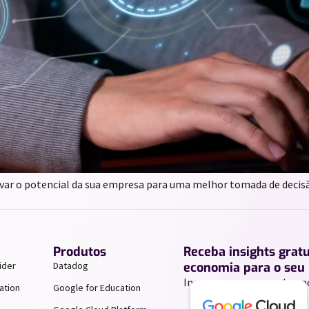
ar o potencial da sua empresa para uma melhor tomada de decisã
Produtos
Receba insights grat
ider
Datadog
economia para o seu 
Inscreva-se para receber n
ation
Google for Education