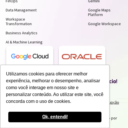
FinOps
Gemini
Data Management
Google Maps
Platform
Workspace
Transformation
Google Workspace
Business Analytics
AI & Machine Learning
Receba insights gratuitos e gere mais
Utilizamos cookies para oferecer melhor
produtividade e economia para o seu negócio!
experiência, melhorar o desempenho, analisar
Inscreva-se para receber nossos conteúdos exclusivos.
como você interage em nosso site e
personalizar conteúdo. Ao utilizar este site, você
concorda com o uso de cookies.
Termos de uso e Politicas de Privacidade
Politicas Anticorrupção
Portal do Cliente
Canal de Denuncia
Trabalhe Conosco
Ok, entendi!
2025 IPNET by Vivo
. Todos os direitos reservados. Criado por
Innuvem Consultoria