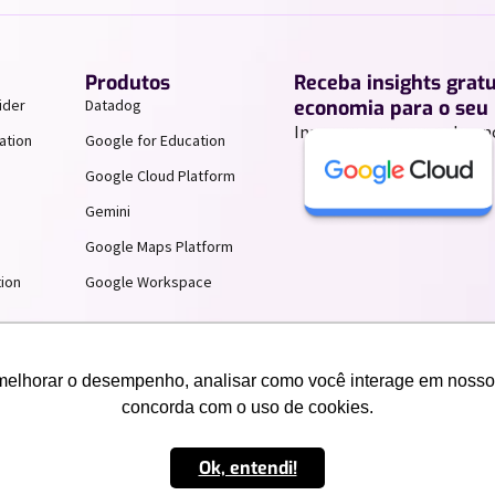
Produtos
Receba insights grat
ider
Datadog
economia para o seu 
Inscreva-se para receber n
ation
Google for Education
Google Cloud Platform
Gemini
Google Maps Platform
ion
Google Workspace
melhorar o desempenho, analisar como você interage em nosso sit
concorda com o uso de cookies.
Ok, entendi!
Termos de uso e Politicas de Privacidade
Politicas Antico