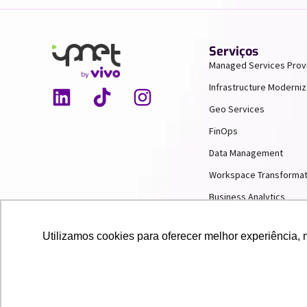
Serviços
Managed Services Prov
Infrastructure Moderniz
Geo Services
FinOps
Data Management
Workspace Transformat
Business Analytics
AI & Machine Learning
Utilizamos cookies para oferecer melhor experiência, 
2025 IPNET by Vivo
. Todos os direitos
reservados. Criado por Innuvem Consultoria