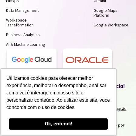
FinOps
Gemini
Data Management
Google Maps
Platform
Workspace
Transformation
Google Workspace
Business Analytics
AI & Machine Learning
Receba insights gratuitos e gere mais
Utilizamos cookies para oferecer melhor
produtividade e economia para o seu negócio!
experiência, melhorar o desempenho, analisar
Inscreva-se para receber nossos conteúdos exclusivos.
como você interage em nosso site e
personalizar conteúdo. Ao utilizar este site, você
concorda com o uso de cookies.
Termos de uso e Politicas de Privacidade
Politicas Anticorrupção
Portal do Cliente
Canal de Denuncia
Trabalhe Conosco
Ok, entendi!
2025 IPNET by Vivo
. Todos os direitos reservados. Criado por
Innuvem Consultoria