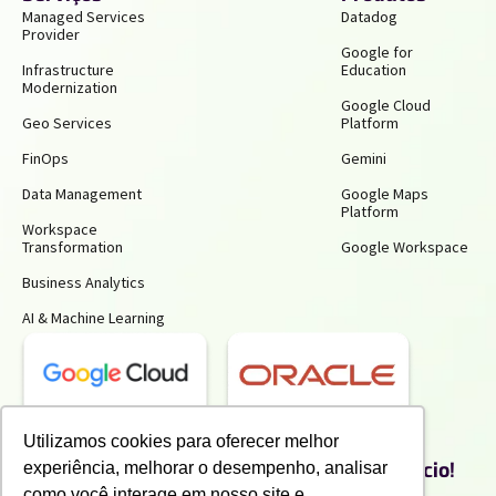
Managed Services
Datadog
Provider
Google for
Infrastructure
Education
Modernization
Google Cloud
Geo Services
Platform
FinOps
Gemini
Data Management
Google Maps
Platform
Workspace
Transformation
Google Workspace
Business Analytics
AI & Machine Learning
Receba insights gratuitos e gere mais
Utilizamos cookies para oferecer melhor
produtividade e economia para o seu negócio!
experiência, melhorar o desempenho, analisar
Inscreva-se para receber nossos conteúdos exclusivos.
como você interage em nosso site e