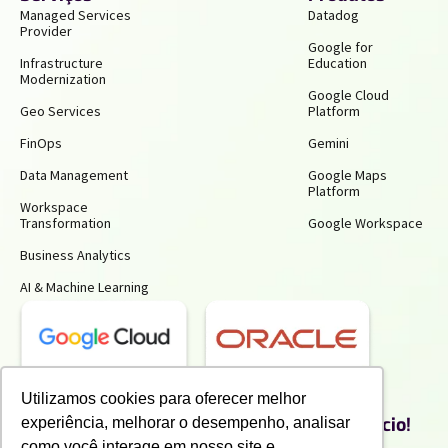
Managed Services
Datadog
Provider
Google for
Infrastructure
Education
Modernization
Google Cloud
Geo Services
Platform
FinOps
Gemini
Data Management
Google Maps
Platform
Workspace
Transformation
Google Workspace
Business Analytics
AI & Machine Learning
Receba insights gratuitos e gere mais
Utilizamos cookies para oferecer melhor
produtividade e economia para o seu negócio!
experiência, melhorar o desempenho, analisar
Inscreva-se para receber nossos conteúdos exclusivos.
como você interage em nosso site e