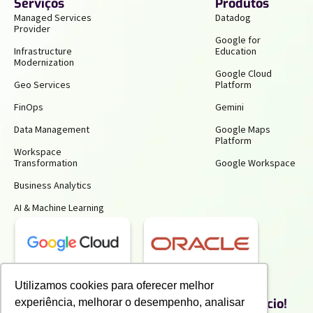
Serviços
Produtos
Managed Services
Datadog
Provider
Google for
Infrastructure
Education
Modernization
Google Cloud
Geo Services
Platform
FinOps
Gemini
Data Management
Google Maps
Platform
Workspace
Transformation
Google Workspace
Business Analytics
AI & Machine Learning
Receba insights gratuitos e gere mais
Utilizamos cookies para oferecer melhor
produtividade e economia para o seu negócio!
experiência, melhorar o desempenho, analisar
Inscreva-se para receber nossos conteúdos exclusivos.