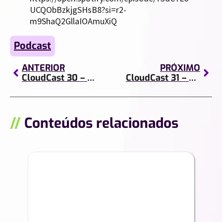
UCQObBzkjgSHsB8?si=r2-
m9ShaQ2GllaIOAmuXiQ
Podcast
ANTERIOR
PRÓXIMO
CloudCast 30 – Com Viajar Barato
CloudCast 31 – Geoserviços para Varejo
//
Conteúdos relacionados