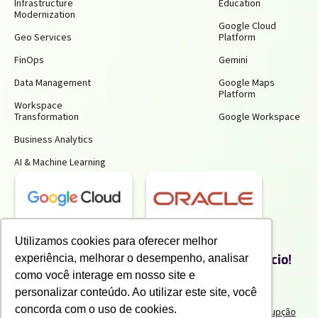
Infrastructure
Education
Modernization
Google Cloud
Geo Services
Platform
FinOps
Gemini
Data Management
Google Maps
Platform
Workspace
Transformation
Google Workspace
Business Analytics
AI & Machine Learning
Receba insights gratuitos e gere mais
Utilizamos cookies para oferecer melhor
produtividade e economia para o seu negócio!
experiência, melhorar o desempenho, analisar
Inscreva-se para receber nossos conteúdos exclusivos.
como você interage em nosso site e
personalizar conteúdo. Ao utilizar este site, você
concorda com o uso de cookies.
Termos de uso e Politicas de Privacidade
Politicas Anticorrupção