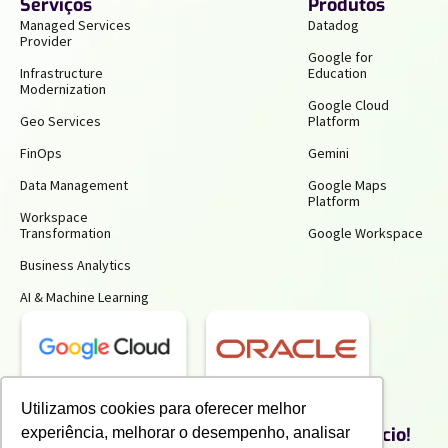
Serviços
Produtos
Managed Services
Datadog
Provider
Google for
Infrastructure
Education
Modernization
Google Cloud
Geo Services
Platform
FinOps
Gemini
Data Management
Google Maps
Platform
Workspace
Transformation
Google Workspace
Business Analytics
AI & Machine Learning
Receba insights gratuitos e gere mais
Utilizamos cookies para oferecer melhor
produtividade e economia para o seu negócio!
experiência, melhorar o desempenho, analisar
Inscreva-se para receber nossos conteúdos exclusivos.