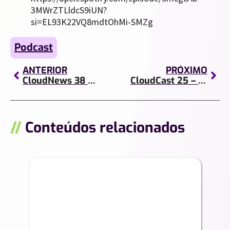
3MWrZTLldcS9iUN?
si=EL93K22VQ8mdtOhMi-SMZg
Podcast
ANTERIOR
PRÓXIMO
CloudNews 38 – Google Fotos, Android, Hackathon e mais
CloudCast 25 – Dados em Marketing: como funciona?
//
Conteúdos relacionados