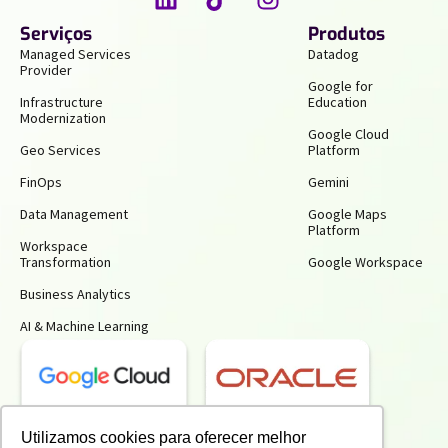
Serviços
Produtos
Managed Services
Datadog
Provider
Google for
Infrastructure
Education
Modernization
Google Cloud
Geo Services
Platform
FinOps
Gemini
Data Management
Google Maps
Platform
Workspace
Transformation
Google Workspace
Business Analytics
AI & Machine Learning
Receba insights gratuitos e gere mais
Utilizamos cookies para oferecer melhor