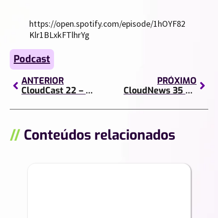
https://open.spotify.com/episode/1hOYF82
Klr1BLxkFTlhrYg
Podcast
ANTERIOR
PRÓXIMO
CloudCast 22 – DLP: Prevenindo a perda de dados com Workspace
CloudNews 35 – Translation API, Space X e Migração pra Nuvem!
//
Conteúdos relacionados