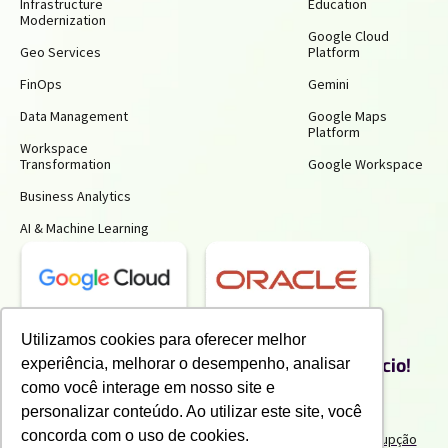
Infrastructure
Education
Modernization
Google Cloud
Geo Services
Platform
FinOps
Gemini
Data Management
Google Maps
Platform
Workspace
Transformation
Google Workspace
Business Analytics
AI & Machine Learning
Receba insights gratuitos e gere mais
Utilizamos cookies para oferecer melhor
produtividade e economia para o seu negócio!
experiência, melhorar o desempenho, analisar
Inscreva-se para receber nossos conteúdos exclusivos.
como você interage em nosso site e
personalizar conteúdo. Ao utilizar este site, você
concorda com o uso de cookies.
Termos de uso e Politicas de Privacidade
Politicas Anticorrupção