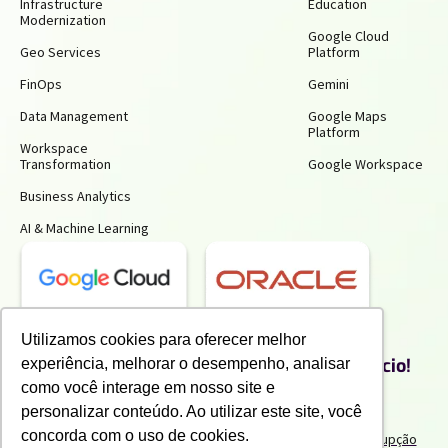
Infrastructure
Education
Modernization
Google Cloud
Geo Services
Platform
FinOps
Gemini
Data Management
Google Maps
Platform
Workspace
Transformation
Google Workspace
Business Analytics
AI & Machine Learning
Receba insights gratuitos e gere mais
Utilizamos cookies para oferecer melhor
produtividade e economia para o seu negócio!
experiência, melhorar o desempenho, analisar
Inscreva-se para receber nossos conteúdos exclusivos.
como você interage em nosso site e
personalizar conteúdo. Ao utilizar este site, você
concorda com o uso de cookies.
Termos de uso e Politicas de Privacidade
Politicas Anticorrupção