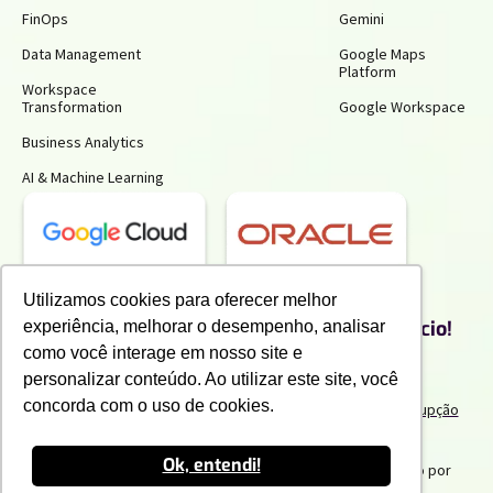
FinOps
Gemini
Data Management
Google Maps
Platform
Workspace
Transformation
Google Workspace
Business Analytics
AI & Machine Learning
Receba insights gratuitos e gere mais
Utilizamos cookies para oferecer melhor
produtividade e economia para o seu negócio!
experiência, melhorar o desempenho, analisar
Inscreva-se para receber nossos conteúdos exclusivos.
como você interage em nosso site e
personalizar conteúdo. Ao utilizar este site, você
concorda com o uso de cookies.
Termos de uso e Politicas de Privacidade
Politicas Anticorrupção
Portal do Cliente
Canal de Denuncia
Trabalhe Conosco
Ok, entendi!
2025 IPNET by Vivo
. Todos os direitos reservados. Criado por