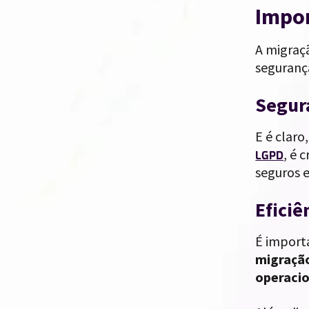
Impor
A migraç
seguranç
Segur
E é claro
, é 
LGPD
seguros 
Eficiê
É importa
migração
operacio