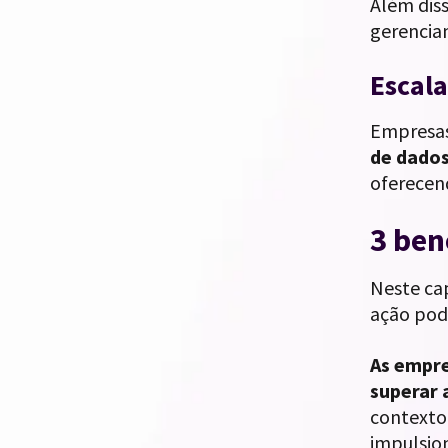
Além diss
gerencia
Escala
Empresas
de dados
oferecen
3 ben
Neste ca
ação pod
As empre
superar 
contexto
impulsio