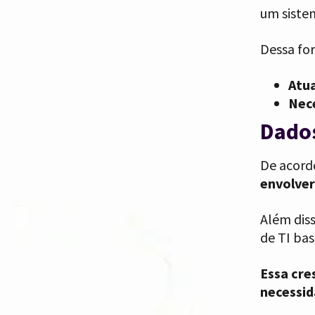
um siste
Dessa fo
Atua
Nece
Dados
De acord
envolver
Além diss
de TI ba
Essa cre
necessid