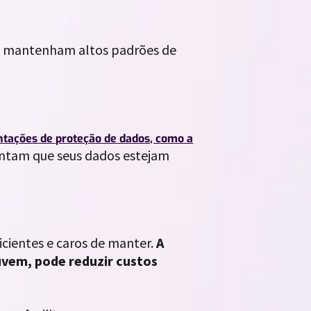
as mantenham altos padrões de
tações de proteção de dados, como a
rantam que seus dados estejam
icientes e caros de manter.
A
uvem, pode reduzir custos