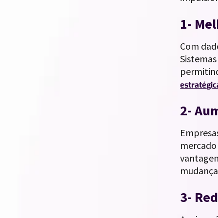
1- Me
Com dado
Sistemas
permitin
estratégi
2- Au
Empresas
mercado c
vantagem
mudanças
3- Red