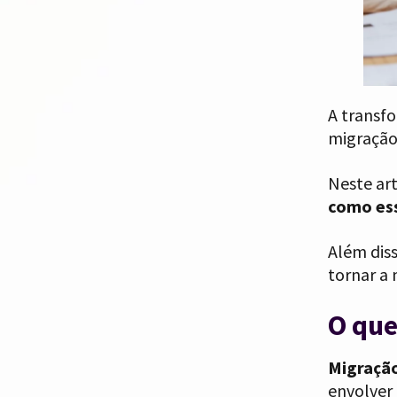
A transf
migração
Neste ar
como es
Além dis
tornar a 
O que
Migração
envolver 