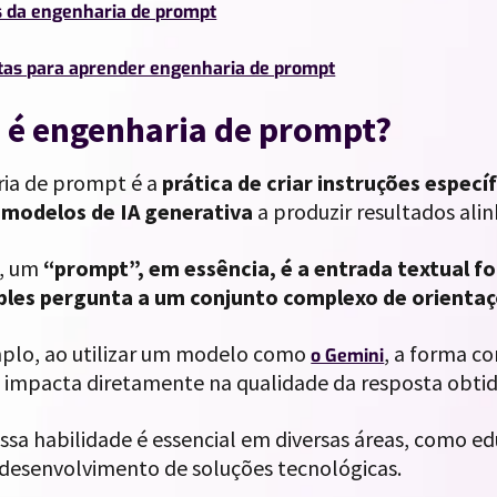
s da engenharia de prompt
as para aprender engenharia de prompt
 é engenharia de prompt?
ia de prompt é a
prática de criar instruções específ
 modelos de IA generativa
a produzir resultados ali
, um
“prompt”, em essência, é a entrada textual fo
les pergunta a um conjunto complexo de orientaç
plo, ao utilizar um modelo como
, a forma c
o Gemini
o impacta diretamente na qualidade da resposta obti
essa habilidade é essencial em diversas áreas, como 
 desenvolvimento de soluções tecnológicas.