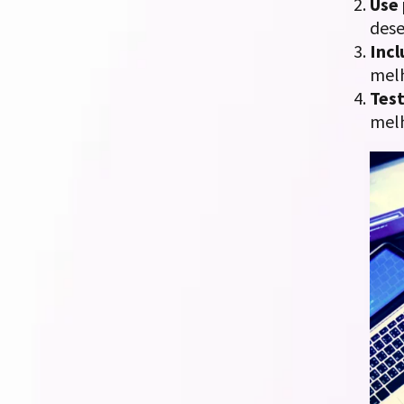
Use
dese
Incl
melh
Test
melh