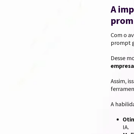
A imp
prom
Com o av
prompt g
Desse mo
empresas
Assim, is
ferramen
A habilid
Otim
IA.