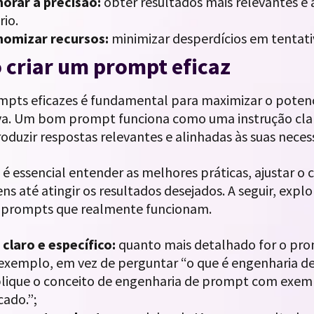
orar a precisão:
obter resultados mais relevantes e
rio.
nomizar recursos:
minimizar desperdícios em tentativ
criar um prompt eficaz
mpts eficazes é fundamental para maximizar o potencia
va. Um bom prompt funciona como uma instrução clar
roduzir respostas relevantes e alinhadas às suas nece
, é essencial entender as melhores práticas, ajustar o 
s até atingir os resultados desejados. A seguir, expl
r prompts que realmente funcionam.
 claro e específico:
quanto mais detalhado for o prom
exemplo, em vez de perguntar “o que é engenharia de
lique o conceito de engenharia de prompt com exemp
ado.”;