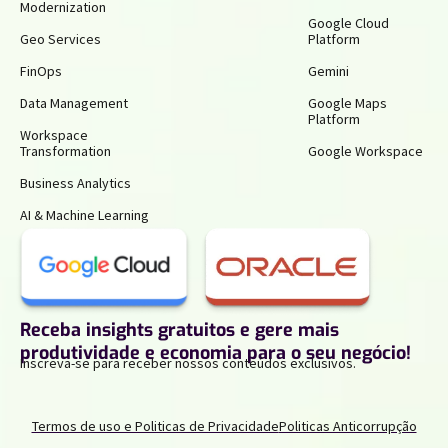
Modernization
Google Cloud
Geo Services
Platform
FinOps
Gemini
Data Management
Google Maps
Platform
Workspace
Transformation
Google Workspace
Business Analytics
AI & Machine Learning
Receba insights gratuitos e gere mais
produtividade e economia para o seu negócio!
Inscreva-se para receber nossos conteúdos exclusivos.
Termos de uso e Politicas de Privacidade
Politicas Anticorrupção