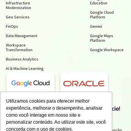
Infrastructure
Education
Modernization
Google Cloud
Geo Services
Platform
FinOps
Gemini
Data Management
Google Maps
Platform
Workspace
Transformation
Google Workspace
Business Analytics
AI & Machine Learning
Receba insights gratuitos e gere mais
Utilizamos cookies para oferecer melhor
produtividade e economia para o seu negócio!
experiência, melhorar o desempenho, analisar
Inscreva-se para receber nossos conteúdos exclusivos.
como você interage em nosso site e
personalizar conteúdo. Ao utilizar este site, você
concorda com o uso de cookies.
Termos de uso e Politicas de Privacidade
Politicas Anticorrupção