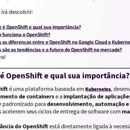
 irá descobrir:
e é OpenShift e qual sua importância?
 funciona o OpenShift?
s as diferenças entre o OpenShift no Google Cloud e Kubern
s são as tendências e o futuro do OpenShift no mercado?
ra!
é OpenShift e qual sua importância?
ift
é uma plataforma baseada em
, desen
Kubernetes
amento de containers
e a
implantação de aplicaçõ
 padronizado para
desenvolvimento, automação e 
 acelerem seus ciclos de entrega de software com
mai
ância do OpenShift
está diretamente ligada à neces