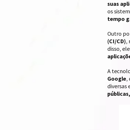
suas apl
os siste
tempo g
Outro po
(CI/CD)
,
disso, e
aplicaçõ
A tecnol
Google
,
diversas 
públicas