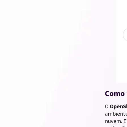
Como 
O
OpenSh
ambient
nuvem. E