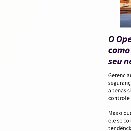
O Ope
como 
seu n
Gerenciar
segurança
apenas s
controle 
Mas o qu
ele se c
tendênci