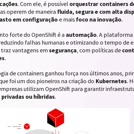
icações
. Com ele, é possível
orquestrar containers d
mas operem de maneira
fluida, segura e com alta dis
asto em configuração
e mais
foco na inovação
.
nto forte do OpenShift é a
automação
. A plataforma
 reduzindo falhas humanas e otimizando o tempo de e
le traz vantagens em
segurança
, com políticas de
cont
es
.
ogia de containers ganhou força nos últimos anos, pr
 que foi um dos pioneiros na criação do
Kubernetes
. 
empresas utilizam OpenShift para garantir infraestru
, privadas ou híbridas
.