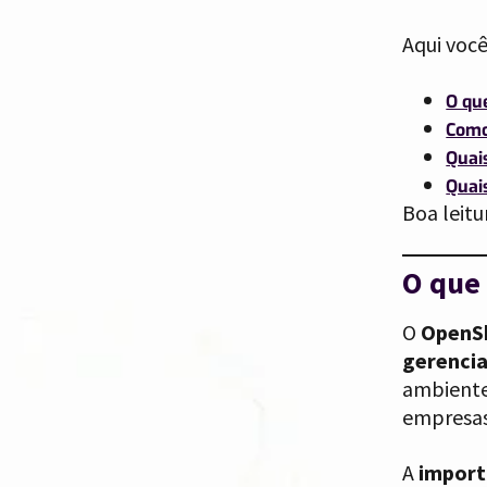
Aqui você
O qu
Como
Quai
Quai
Boa leitu
O que 
O
OpenSh
gerenci
ambiente
empresas
A
import